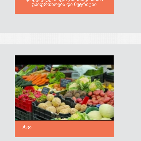
უსაფრთხოება და ნუტრიცია
სხვა